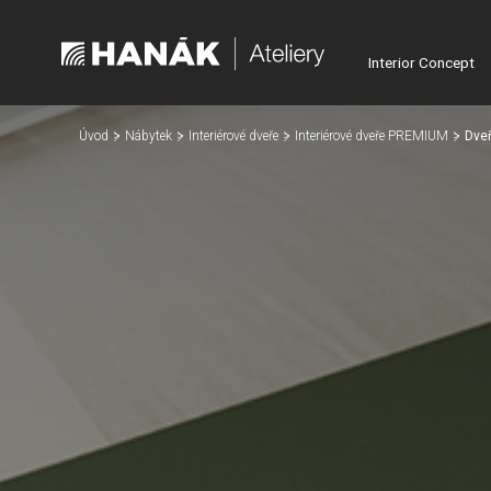
Interior Concept
Úvod
Nábytek
Interiérové dveře
Interiérové dveře PREMIUM
Dve