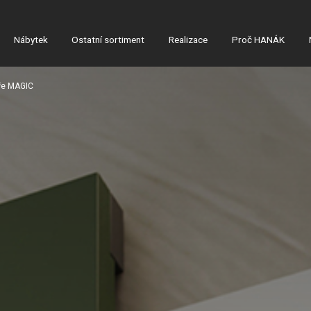
Nábytek
Ostatní sortiment
Realizace
Proč HANÁK
ře MAGIC