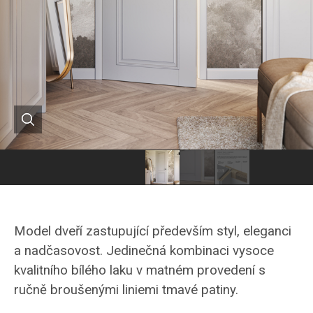
dveře
dveře
MILANO
MILANO
z
z
Model dveří zastupující především styl, eleganci
kolekce
kolekce
a nadčasovost. Jedinečná kombinaci vysoce
HANÁK
HANÁK
kvalitního bílého laku v matném provedení s
ručně broušenými liniemi tmavé patiny.