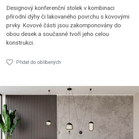
Stolek
Stolek
Stolek
Stolek
Stole
Designový konferenční stolek v kombinaci
KS15
KS15
KS15
KS15
KS15
přírodní dýhy či lakovaného povrchu s kovovými
prvky. Kovové části jsou zakomponovány do
obou desek a současně tvoří jeho celou
konstrukci.
Přidat do oblíbených