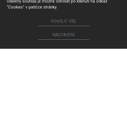
Udělený souhlas je možné odvolat po kliknutí na odkaz
"Cookies" v patičce stránky.
POVOLIT VŠE
NASTAVENÍ