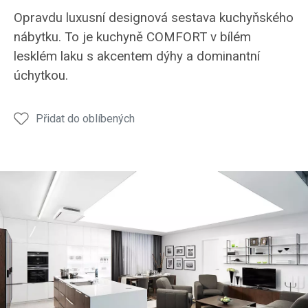
kuchyně
kuchyně
kuchyně
kuchyně
kuchy
Opravdu luxusní designová sestava kuchyňského
COMFORT
COMFORT
COMFORT
COMFORT
COM
nábytku. To je kuchyně COMFORT v bílém
jídelní
lesklém laku s akcentem dýhy a dominantní
stůl
úchytkou.
Přidat do oblíbených