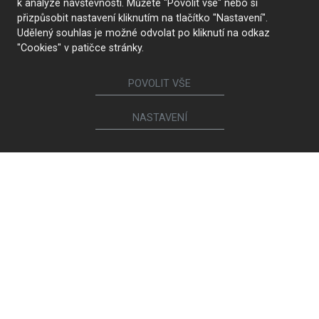
k analýze návštěvnosti. Můžete "Povolit vše" nebo si
přizpůsobit nastavení kliknutím na tlačítko "Nastavení".
Udělený souhlas je možné odvolat po kliknutí na odkaz
"Cookies" v patičce stránky.
POVOLIT VŠE
NASTAVENÍ