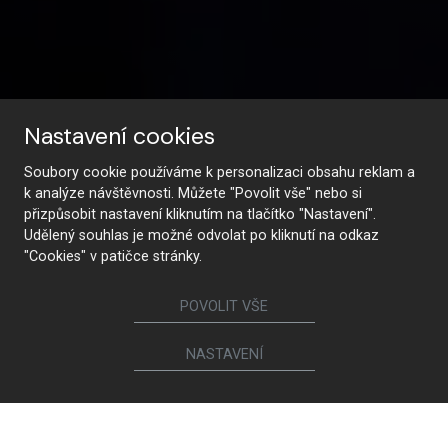
Nastavení cookies
Soubory cookie používáme k personalizaci obsahu reklam a
k analýze návštěvnosti. Můžete "Povolit vše" nebo si
SMART ERGONOMY
přizpůsobit nastavení kliknutím na tlačítko "Nastavení".
Udělený souhlas je možné odvolat po kliknutí na odkaz
"Cookies" v patičce stránky.
VÍCE PROSTORU ZA STEJNOU CENU
POVOLIT VŠE
NASTAVENÍ