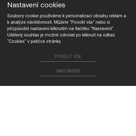
Nastavení cookies
Nábytek
Soubory cookie používáme k personalizaci obsahu reklam a
Kuchyně
Jídelní židle a křesílka
k analýze návštěvnosti. Můžete "Povolit vše" nebo si
přizpůsobit nastavení kliknutím na tlačítko "Nastavení".
Interiérové dveře
Sedací soupravy a křesla
Udělený souhlas je možné odvolat po kliknutí na odkaz
Šatny a šatní skříně
Knihovny a komody
"Cookies" v patičce stránky.
Postele a noční stolky
Koupelny
Obývací sestavy
Dětské a studentské pokoje
POVOLIT VŠE
Jídelní a konferenční stoly
Pracovny
NASTAVENÍ
Ostatní sortiment
Brokis
Sanita
Spotřebiče
Ton
Ego Italiano