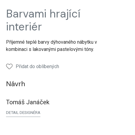
realizace
realizace
realizace
realizace
reali
Barvami hrající
interiéru
interiéru
interiéru
interiéru
interi
Kuchyně
Kuchyně
Obývací
interiér
místnost
Příjemné teplé barvy dýhovaného nábytku v
kombinaci s lakovanými pastelovými tóny.
Přidat do oblíbených
Návrh
Tomáš Janáček
DETAIL DESIGNÉRA