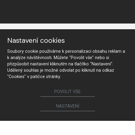
Nastavení cookies
Soubory cookie používáme k personalizaci obsahu reklam a
k analýze návštěvnosti. Můžete "Povolit vše" nebo si
KONTAKTUJTE NÁS
přizpůsobit nastavení kliknutím na tlačítko "Nastavení".
Udělený souhlas je možné odvolat po kliknutí na odkaz
"Cookies" v patičce stránky.
Sledujte nás
POVOLIT VŠE
NASTAVENÍ
Nábytek
Kuchyně
Jídelní židle a křesílka
Interiérové dveře
Sedací soupravy a křesla