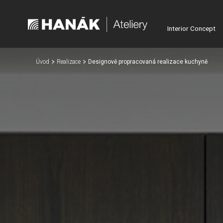
Interior Concept
Úvod
Realizace
Designově propracovaná realizace kuchyně