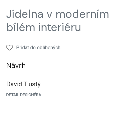
Jídelní
Jídelna v moderním
stůl
Jídelna
bílém interiéru
Přidat do oblíbených
Návrh
David Tlustý
DETAIL DESIGNÉRA