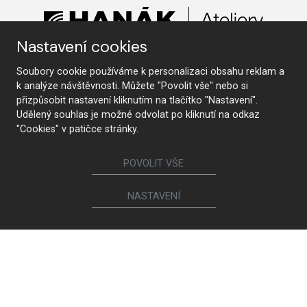
Nastavení cookies
Soubory cookie používáme k personalizaci obsahu reklam a
KONTAKTUJTE NÁS
k analýze návštěvnosti. Můžete "Povolit vše" nebo si
přizpůsobit nastavení kliknutím na tlačítko "Nastavení".
Udělený souhlas je možné odvolat po kliknutí na odkaz
"Cookies" v patičce stránky.
Sledujte nás
POVOLIT VŠE
Nábytek
NASTAVENÍ
Kuchyně
Jídelní židle a křesílka
Interiérové dveře
Sedací soupravy a křesla
Šatny a šatní skříně
Knihovny a komody
Postele a noční stolky
Koupelny
Obývací sestavy
Dětské a studentské pokoje
Jídelní a konferenční stoly
Pracovny