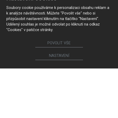
Soubory cookie používáme k personalizaci obsahu reklam a
k analýze návštěvnosti. Můžete "Povolit vše" nebo si
přizpůsobit nastavení kliknutím na tlačítko "Nastavení".
Udělený souhlas je možné odvolat po kliknutí na odkaz
"Cookies" v patičce stránky.
POVOLIT VŠE
KONTAKTUJTE NÁS
NASTAVENÍ
Sledujte nás
Nábytek
Kuchyně
Jídelní židle a křesílka
Interiérové dveře
Sedací soupravy a křesla
Šatny a šatní skříně
Knihovny a komody