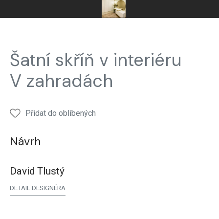
Hanák
nábytek
Realizace
Šatní skříň v interiéru
Šatní
skříň
V zahradách
Přidat do oblíbených
Návrh
David Tlustý
DETAIL DESIGNÉRA