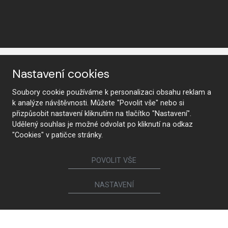
Nastavení cookies
Soubory cookie používáme k personalizaci obsahu reklam a
k analýze návštěvnosti. Můžete "Povolit vše" nebo si
přizpůsobit nastavení kliknutím na tlačítko "Nastavení".
KONTAKTUJTE NÁS
Udělený souhlas je možné odvolat po kliknutí na odkaz
"Cookies" v patičce stránky.
Sledujte nás
POVOLIT VŠE
NASTAVENÍ
Nábytek
Kuchyně
Jídelní židle a křesílka