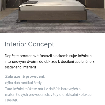
Interior Concept
Dopřejte prostor své fantazii a nakombinujte ložnici s
interiérovými dveřmi do obkladu k docílení uceleného a
sladěného interiéru.
Zobrazené provedení:
dýha dub rustikal šedý
Tuto ložnici můžete mít i v dalších barevných a
materiálových provedeních, vždy dle aktuální kolekce
HANÁK.