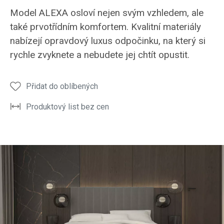
ložnice
ložnice
noční
noční
noční
Model ALEXA osloví nejen svým vzhledem, ale
ALEXA
ALEXA
stolek
stolek
stole
také prvotřídním komfortem. Kvalitní materiály
opravdový
opravdový
postele
postele
poste
nabízejí opravdový luxus odpočinku, na který si
luxus
luxus
ALEXA
ALEXA
ALEX
rychle zvyknete a nebudete jej chtít opustit.
odpočinku
odpočinku
Přidat do oblíbených
Produktový list bez cen