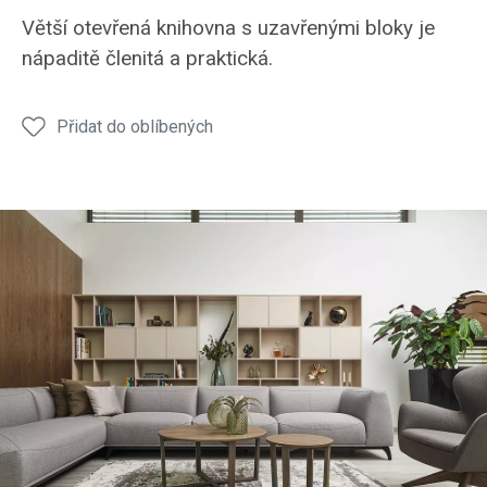
knihovna
knihovna
Větší otevřená knihovna s uzavřenými bloky je
nápaditě členitá a praktická.
Přidat do oblíbených